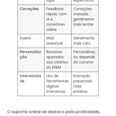
lugar
específicos
Correções
Feedback
Correções
rápido com
manuais,
IA e
geralmente
corretores
mais lentas
online
Custo
Mais
Geralmente
acessível
mais caro
Personaliza
Recursos
Personalizaç
ção
ajustados
ão depende
aos critérios
do corretor
do ENEM
Interativida
Uso de
Interação
de
ferramentas
presencial,
digitais
mais
interativas
próxima
O suporte online se destaca pela praticidade,