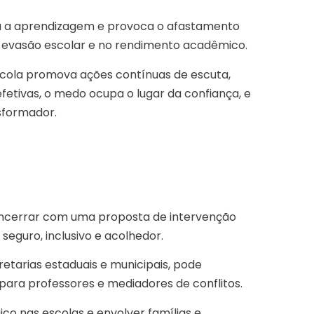
la a aprendizagem e provoca o afastamento
a evasão escolar e no rendimento acadêmico.
scola promova ações contínuas de escuta,
etivas, o medo ocupa o lugar da confiança, e
nsformador.
ncerrar com uma proposta de intervenção
eguro, inclusivo e acolhedor.
etarias estaduais e municipais, pode
ara professores e mediadores de conflitos.
ico nas escolas e envolver famílias e