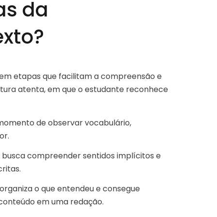
as da
exto?
 em etapas que facilitam a compreensão e
eitura atenta, em que o estudante reconhece
o momento de observar vocabulário,
or.
e busca compreender sentidos implícitos e
ritas.
e organiza o que entendeu e consegue
o conteúdo em uma redação.